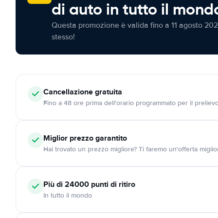
di auto in tutto il mond
Questa promozione è valida fino a 11 agosto 202
stesso!
Cancellazione
gratuita
Fino a 48 ore prima dell'orario programmato per il preliev
Miglior prezzo garantito
Hai trovato un prezzo migliore? Ti faremo un'offerta miglio
Più di 24000
punti di ritiro
In tutto il mondo