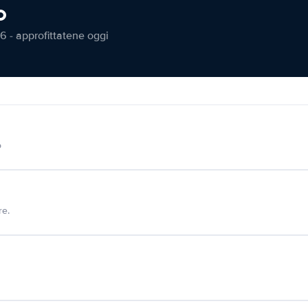
o
6 - approfittatene oggi
o
re.