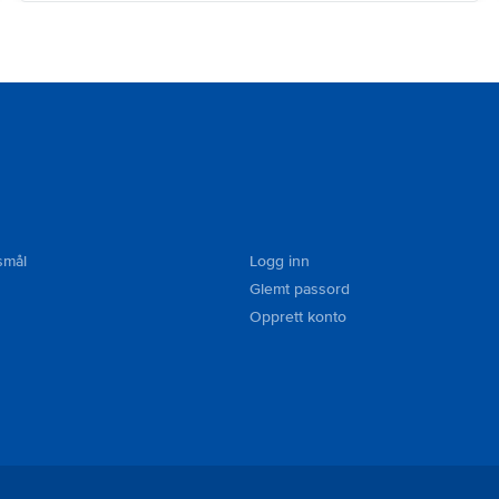
smål
Logg inn
Glemt passord
Opprett konto