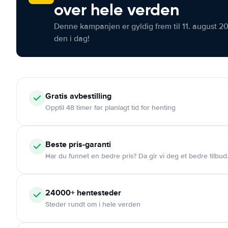
over hele verden
Denne kampanjen er gyldig frem til 11. august 2
den i dag!
Gratis
avbestilling
Opptil 48 timer før planlagt tid for henting
Beste pris-garanti
Har du funnet en bedre pris? Da gir vi deg et bedre tilbud
24000+
hentesteder
Steder rundt om i hele verden