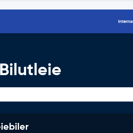
Interna
ilutleie
iebiler