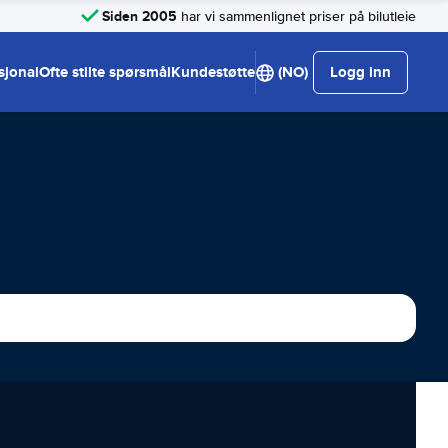
Siden 2005
har vi sammenlignet priser på bilutleie
sjonal
Ofte stilte spørsmål
Kundestøtte
(NO)
Logg inn