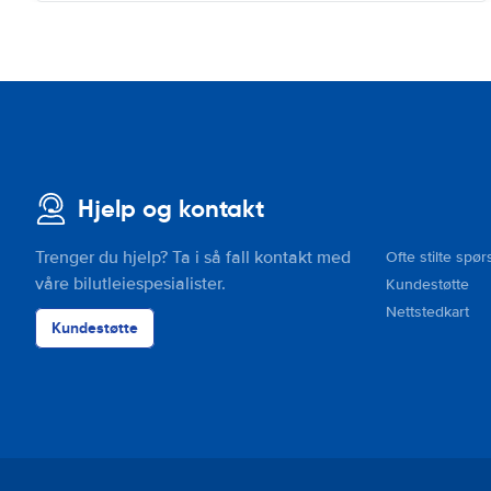
Hjelp og kontakt
Trenger du hjelp? Ta i så fall kontakt med
Ofte stilte spør
våre bilutleiespesialister.
Kundestøtte
Nettstedkart
Kundestøtte