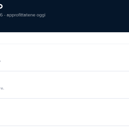
o
6 - approfittatene oggi
o
re.