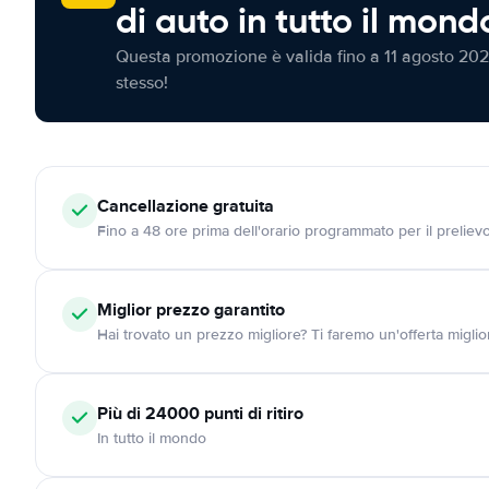
di auto in tutto il mond
Questa promozione è valida fino a 11 agosto 202
stesso!
Cancellazione
gratuita
Fino a 48 ore prima dell'orario programmato per il preliev
Miglior prezzo garantito
Hai trovato un prezzo migliore? Ti faremo un'offerta miglio
Più di 24000
punti di ritiro
In tutto il mondo