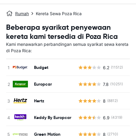
Rumah
Kereta Sewa Poza Rica
Beberapa syarikat penyewaan
kereta kami tersedia di Poza Rica
Kami menawarkan perbandingan semua syarikat sewa kereta
di Poza Rica:
Budget
6.2
(11512)
T
Europcar
7.8
(10251)
T
Hertz
8
(8812)
T
Keddy By Europcar
6.9
(4319)
T
Green Motion
8
(2710)
T