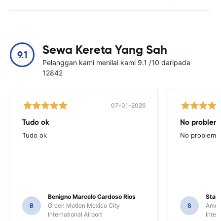
Sewa Kereta Yang Sah
9.1
Pelanggan kami menilai kami 9.1 /10 daripada
12842
07-01-2026
Tudo ok
No problems
Tudo ok
No problems ,
Benigno Marcelo Cardoso Rios
Stani
B
Green Motion Mexico City
S
Ameri
International Airport
Inter