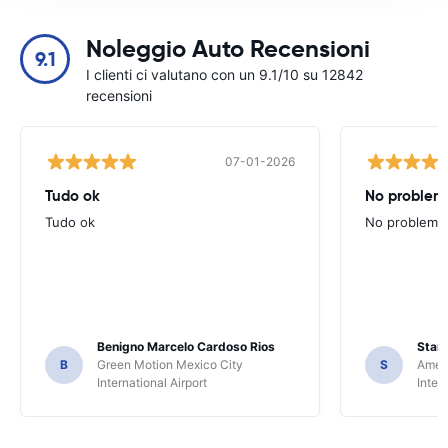
Noleggio Auto Recensioni
9.1
I clienti ci valutano con un 9.1/10 su 12842
recensioni
07-01-2026
Tudo ok
No problems
Tudo ok
No problems ,
Benigno Marcelo Cardoso Rios
Stani
B
Green Motion Mexico City
S
Ameri
International Airport
Inter