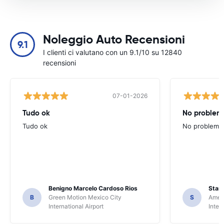
Noleggio Auto Recensioni
9.1
I clienti ci valutano con un 9.1/10 su 12840
recensioni
07-01-2026
Tudo ok
No problems
Tudo ok
No problems ,
Benigno Marcelo Cardoso Rios
Stani
B
Green Motion Mexico City
S
Ameri
International Airport
Inter