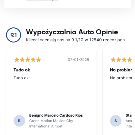
Wypożyczalnia Auto Opinie
9.1
Klienci oceniają nas na 9.1/10 w 12840 recenzjach
07-01-2026
Tudo ok
No problems
Tudo ok
No problems ,
Benigno Marcelo Cardoso Rios
Stani
B
Green Motion Mexico City
S
Ameri
International Airport
Inter