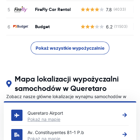
FireFly Car Rental
7.8
(4033)
Br
Budget
6.2
(11503)
Br
Pokaż wszystkie wypożyczalnie
Mapa lokalizacji wypożyczalni
samochodów w Queretaro
Zobacz nasze główne lokalizacje wynajmu samochodów w
Queretaro
Queretaro Airport
Pokaż na mapie
Av. Constituyentes 81-1 P.b
Pokaż na mapie