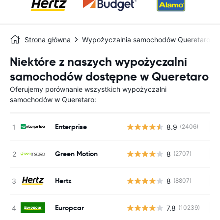
Strona główna
Wypożyczalnia samochodów Queretaro
Niektóre z naszych wypożyczalni
samochodów dostępne w Queretaro
Oferujemy porównanie wszystkich wypożyczalni
samochodów w Queretaro:
Enterprise
8.9
(2406)
Br
Green Motion
8
(2707)
Br
Hertz
8
(8807)
Br
Europcar
7.8
(10239)
Br