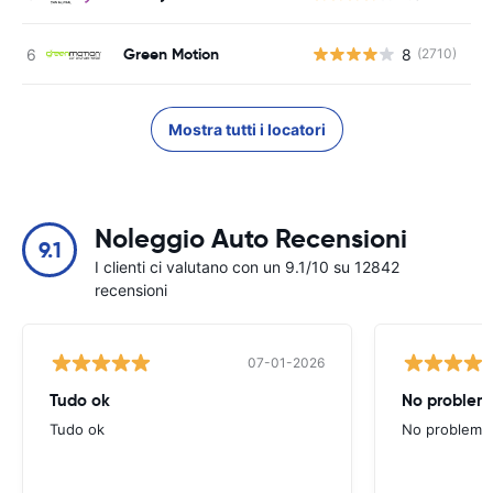
Green Motion
8
(2710)
Mostra tutti i locatori
Noleggio Auto Recensioni
9.1
I clienti ci valutano con un 9.1/10 su 12842
recensioni
07-01-2026
Tudo ok
No problems
Tudo ok
No problems ,