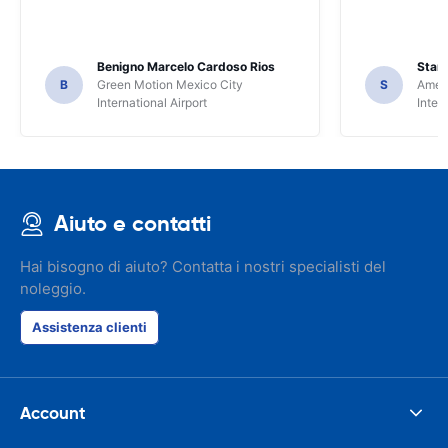
Benigno Marcelo Cardoso Rios
Stani
B
Green Motion Mexico City
S
Ameri
International Airport
Inter
Aiuto e contatti
Hai bisogno di aiuto? Contatta i nostri specialisti del
noleggio.
Assistenza clienti
Account