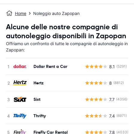
Home
Noleggio auto Zapopan
Alcune delle nostre compagnie di
autonoleggio disponibili in Zapopan
Offriamo un confronto di tutte le compagnie di autonoleggio in
Zapopan:
Dollar Rent a Car
8.1
(5291)
Hertz
8
(8812)
Sixt
7.7
(4356)
Thrifty
7.4
(6971)
FireFly Car Rental
7.8
(4033)