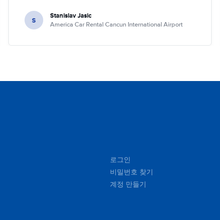
Stanislav Jasic
S
America Car Rental Cancun International Airport
로그인
비밀번호 찾기
계정 만들기