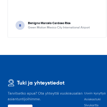
Benigno Marcelo Cardoso Rios
B
Green Motion Mexico City International Airport
Tuki ja yhteystiedot
Tarvitsetko apua? Ota yhteyttä vuokrausalan
Usein kysyttyä
asiantuntijoihimme.
Asiakastuki
Sivukartta