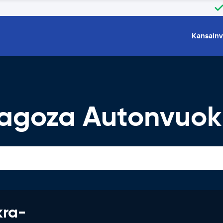
Kansainv
ragoza Autonvuok
kra-