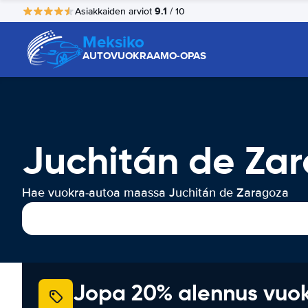
9.1
Asiakkaiden arviot
/ 10
Meksiko
AUTOVUOKRAAMO-OPAS
Juchitán de Za
Hae vuokra-autoa maassa Juchitán de Zaragoza
Jopa 20% alennus vuo