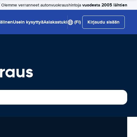
vuodesta 2005 lähtien
Olemme verranneet autonvuokraushintoja
älinen
Usein kysyttyä
Asiakastuki
(FI)
Kirjaudu sisään
raus