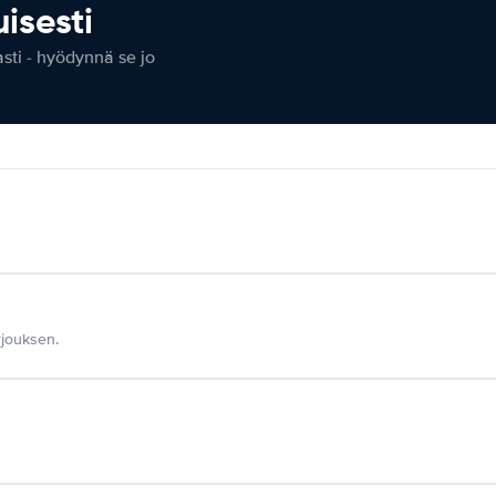
isesti
ti - hyödynnä se jo
jouksen.