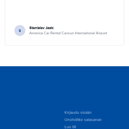
Stanislav Jasic
S
America Car Rental Cancun International Airport
Kirjaudu sisään
Unohditko salasanan
Luo tili