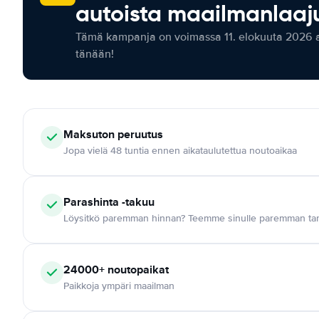
autoista maailmanlaaju
Tämä kampanja on voimassa 11. elokuuta 2026 as
tänään!
Maksuton
peruutus
Jopa vielä 48 tuntia ennen aikataulutettua noutoaikaa
Parashinta -takuu
Löysitkö paremman hinnan? Teemme sinulle paremman tar
24000+
noutopaikat
Paikkoja ympäri maailman