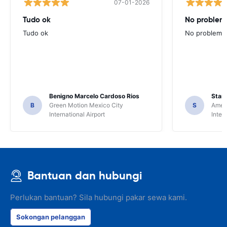
07-01-2026
Tudo ok
No problems
Tudo ok
No problems ,
Benigno Marcelo Cardoso Rios
Stani
B
Green Motion Mexico City
S
Ameri
International Airport
Inter
Bantuan dan hubungi
Perlukan bantuan? Sila hubungi pakar sewa kami.
Sokongan pelanggan