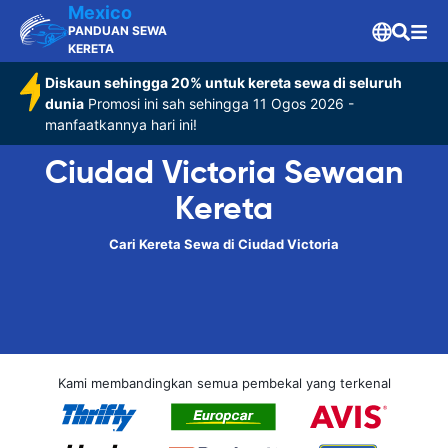
Mexico
PANDUAN SEWA
KERETA
Diskaun sehingga 20% untuk kereta sewa di seluruh
dunia
Promosi ini sah sehingga 11 Ogos 2026 -
manfaatkannya hari ini!
Ciudad Victoria Sewaan
Kereta
Cari Kereta Sewa di Ciudad Victoria
Kami membandingkan semua pembekal yang terkenal