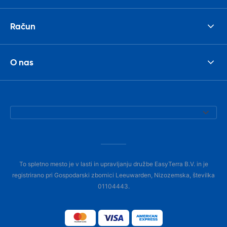
Račun
O nas
To spletno mesto je v lasti in upravljanju družbe EasyTerra B.V. in je
registrirano pri Gospodarski zbornici Leeuwarden, Nizozemska, številka
01104443.