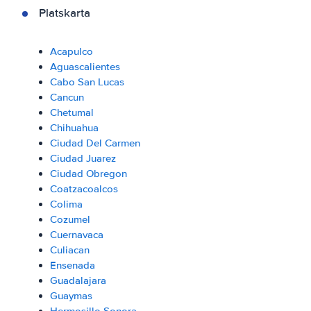
Platskarta
Acapulco
Aguascalientes
Cabo San Lucas
Cancun
Chetumal
Chihuahua
Ciudad Del Carmen
Ciudad Juarez
Ciudad Obregon
Coatzacoalcos
Colima
Cozumel
Cuernavaca
Culiacan
Ensenada
Guadalajara
Guaymas