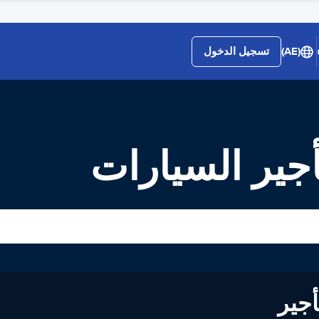
(AE)
تسجيل الدخول
جير السيارات
لى تأجير