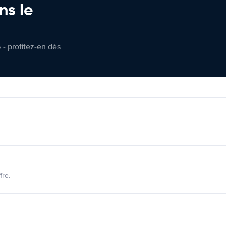
ns le
 - profitez-en dès
fre.