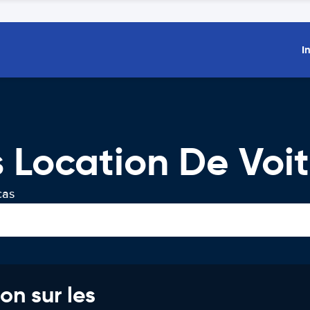
I
 Location De Voit
cas
on sur les