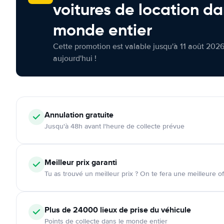
voitures de location da
monde entier
Cette promotion est valable jusqu'à 11 août 2026
aujourd'hui !
Annulation
gratuite
Jusqu'à 48h avant l'heure de collecte prévue
Meilleur prix garanti
Tu as trouvé un meilleur prix ? On te fera une meilleure of
Plus de 24000
lieux de prise du véhicule
Points de collecte dans le monde entier