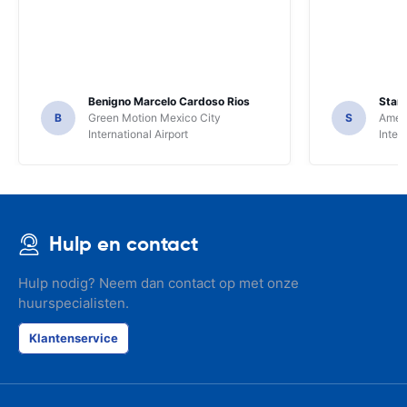
Benigno Marcelo Cardoso Rios
Stani
B
Green Motion Mexico City
S
Ameri
International Airport
Inter
Hulp en contact
Hulp nodig? Neem dan contact op met onze
huurspecialisten.
Klantenservice