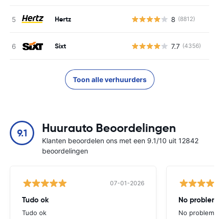
Hertz
8
(8812)
G
Sixt
7.7
(4356)
G
Toon alle verhuurders
Huurauto Beoordelingen
9.1
Klanten beoordelen ons met een 9.1/10 uit 12842
beoordelingen
07-01-2026
Tudo ok
No problems
Tudo ok
No problems ,