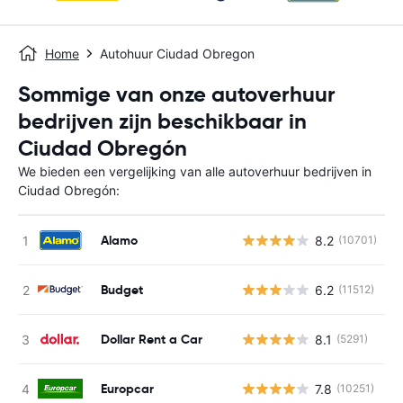
Home
Autohuur Ciudad Obregon
Sommige van onze autoverhuur
bedrijven zijn beschikbaar in
Ciudad Obregón
We bieden een vergelijking van alle autoverhuur bedrijven in
Ciudad Obregón:
Alamo
8.2
(10701)
G
Budget
6.2
(11512)
G
Dollar Rent a Car
8.1
(5291)
G
Europcar
7.8
(10251)
G