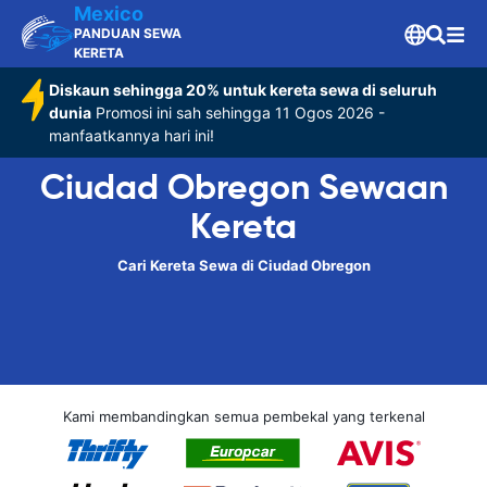
Mexico
PANDUAN SEWA
KERETA
Diskaun sehingga 20% untuk kereta sewa di seluruh
dunia
Promosi ini sah sehingga 11 Ogos 2026 -
manfaatkannya hari ini!
Ciudad Obregon Sewaan
Kereta
Cari Kereta Sewa di Ciudad Obregon
Kami membandingkan semua pembekal yang terkenal