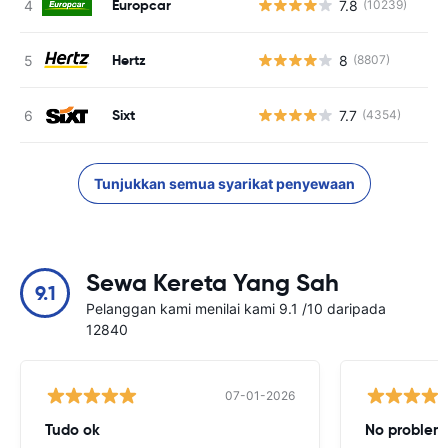
Europcar
7.8
(10239)
T
Hertz
8
(8807)
T
Sixt
7.7
(4354)
T
Tunjukkan semua syarikat penyewaan
Sewa Kereta Yang Sah
9.1
Pelanggan kami menilai kami 9.1 /10 daripada
12840
07-01-2026
Tudo ok
No problems