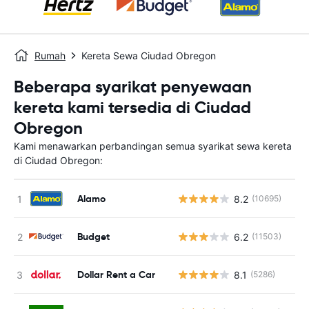
Rumah
Kereta Sewa Ciudad Obregon
Beberapa syarikat penyewaan
kereta kami tersedia di Ciudad
Obregon
Kami menawarkan perbandingan semua syarikat sewa kereta
di Ciudad Obregon:
Alamo
8.2
(10695)
T
Budget
6.2
(11503)
T
Dollar Rent a Car
8.1
(5286)
T