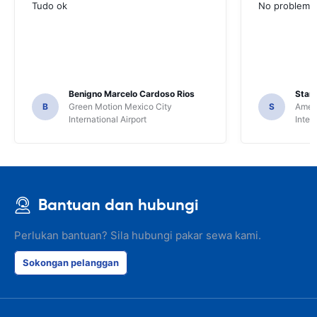
Tudo ok
No problems ,
Benigno Marcelo Cardoso Rios
Stani
B
Green Motion Mexico City
S
Ameri
International Airport
Inter
Bantuan dan hubungi
Perlukan bantuan? Sila hubungi pakar sewa kami.
Sokongan pelanggan