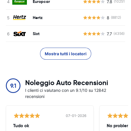
Europcar
7.8
(10251)
Hertz
8
(8812)
Sixt
7.7
(4356)
Mostra tutti i locatori
Noleggio Auto Recensioni
9.1
I clienti ci valutano con un 9.1/10 su 12842
recensioni
07-01-2026
Tudo ok
No problems