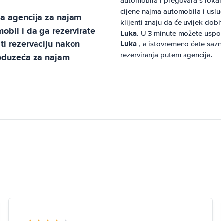
automobila i pregovara s lok
cijene najma automobila i usl
ka
agencija za najam
klijenti znaju da će uvijek dob
bil i da ga rezervirate
Luka
. U 3 minute možete uspor
ti rezervaciju nakon
Luka
, a istovremeno ćete sazn
rezerviranja putem agencija.
poduzeća za najam