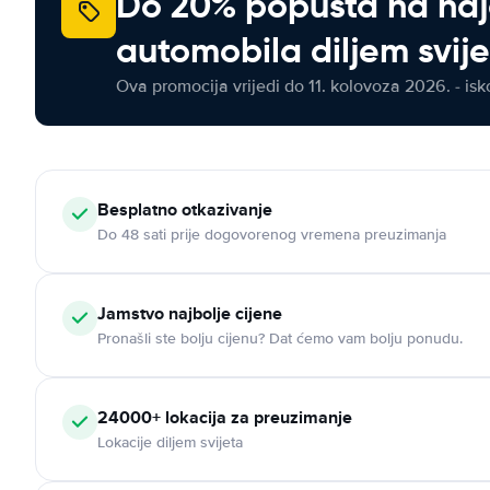
Do 20% popusta na na
automobila diljem svij
Ova promocija vrijedi do 11. kolovoza 2026. - isko
Besplatno otkazivanje
Do 48 sati prije dogovorenog vremena preuzimanja
Jamstvo najbolje cijene
Pronašli ste bolju cijenu? Dat ćemo vam bolju ponudu.
24000+ lokacija za preuzimanje
Lokacije diljem svijeta