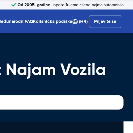
Od 2005. godine
uspoređujemo cijene najma automobila
eđunarodni
FAQ
Korisnička podrška
(HR)
Prijavite se
t Najam Vozila