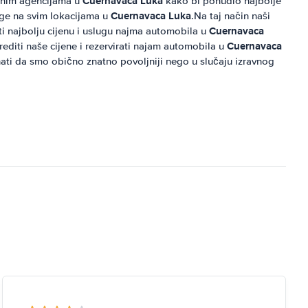
Cuernavaca Luka
alnim agencijama u
kako bi ponudio najbolje
Cuernavaca Luka
uge na svim lokacijama u
.Na taj način naši
Cuernavaca
iti najbolju cijenu i uslugu najma automobila u
Cuernavaca
editi naše cijene i rezervirati najam automobila u
ati da smo obično znatno povoljniji nego u slučaju izravnog