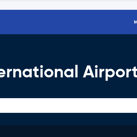
M
rnational Airpor