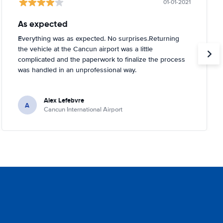
01-01-2021
As expected
Everything was as expected. No surprises.Returning
the vehicle at the Cancun airport was a little
complicated and the paperwork to finalize the process
was handled in an unprofessional way.
Alex Lefebvre
A
Cancun International Airport