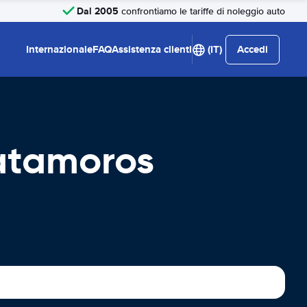
Dal 2005
confrontiamo le tariffe di noleggio auto
Internazionale
FAQ
Assistenza clienti
(IT)
Accedi
atamoros