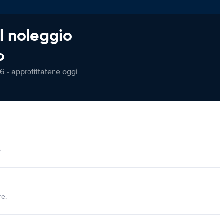
l noleggio
o
6 - approfittatene oggi
o
re.