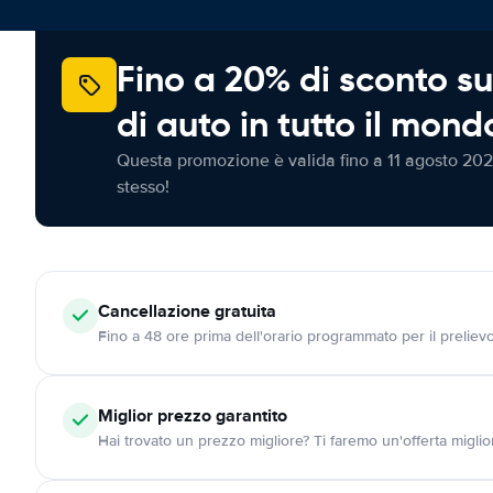
Fino a 20% di sconto su
di auto in tutto il mond
Questa promozione è valida fino a 11 agosto 202
stesso!
Cancellazione
gratuita
Fino a 48 ore prima dell'orario programmato per il preliev
Miglior prezzo garantito
Hai trovato un prezzo migliore? Ti faremo un'offerta miglio