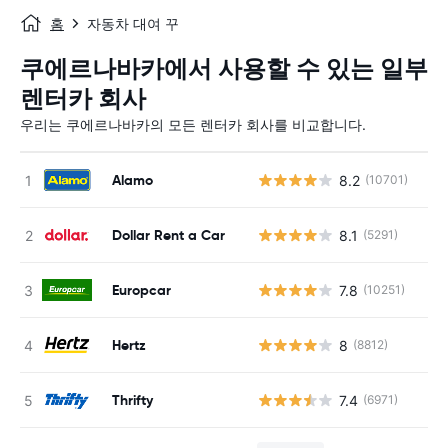
홈
자동차 대여 꾸
쿠에르나바카에서 사용할 수 있는 일부
렌터카 회사
우리는 쿠에르나바카의 모든 렌터카 회사를 비교합니다.
Alamo
8.2
(10701)
사
Dollar Rent a Car
8.1
(5291)
사
Europcar
7.8
(10251)
사
Hertz
8
(8812)
사
Thrifty
7.4
(6971)
사