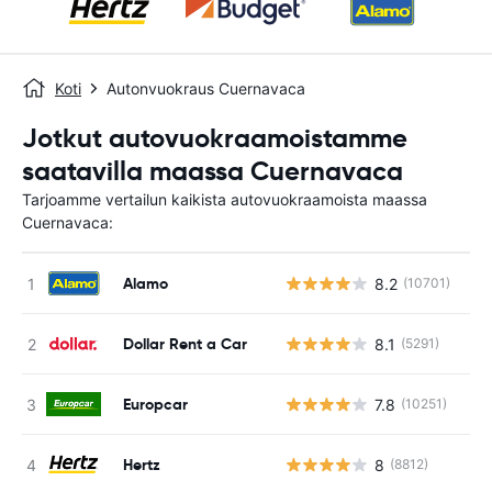
Koti
Autonvuokraus Cuernavaca
Jotkut autovuokraamoistamme
saatavilla maassa Cuernavaca
Tarjoamme vertailun kaikista autovuokraamoista maassa
Cuernavaca:
Alamo
8.2
(10701)
Ei
Dollar Rent a Car
8.1
(5291)
Ei
Europcar
7.8
(10251)
Ei
Hertz
8
(8812)
Ei