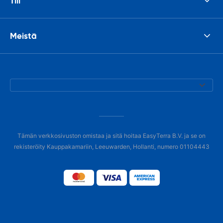
Tili
Meistä
Tämän verkkosivuston omistaa ja sitä hoitaa EasyTerra B.V. ja se on
rekisteröity Kauppakamariin, Leeuwarden, Hollanti, numero 01104443