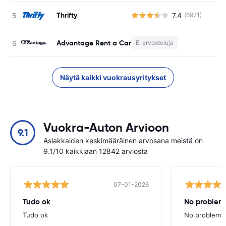
Thrifty
7.4
(6971)
Ei
Advantage Rent a Car
Ei arvosteluja
E
Näytä kaikki vuokrausyritykset
Vuokra-Auton Arvioon
9.1
Asiakkaiden keskimääräinen arvosana meistä on
9.1/10 kaikkiaan 12842 arviosta
07-01-2026
Tudo ok
No problems
Tudo ok
No problems ,