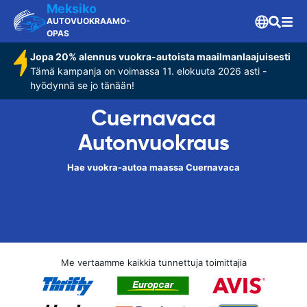
Meksiko
AUTOVUOKRAAMO-
OPAS
Jopa 20% alennus vuokra-autoista maailmanlaajuisesti
Tämä kampanja on voimassa 11. elokuuta 2026 asti -
hyödynnä se jo tänään!
Cuernavaca
Autonvuokraus
Hae vuokra-autoa maassa Cuernavaca
Me vertaamme kaikkia tunnettuja toimittajia