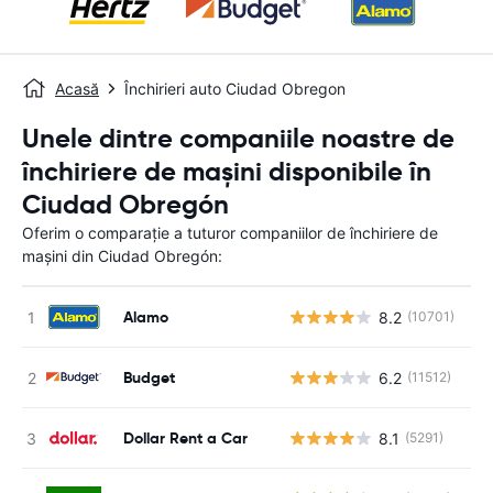
Acasă
Închirieri auto Ciudad Obregon
Unele dintre companiile noastre de
închiriere de mașini disponibile în
Ciudad Obregón
Oferim o comparație a tuturor companiilor de închiriere de
mașini din Ciudad Obregón:
Alamo
8.2
(10701)
Nu
Budget
6.2
(11512)
Nu
Dollar Rent a Car
8.1
(5291)
Nu