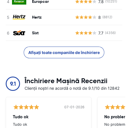
Europcar
7.8
(10251)
Nu
Hertz
8
(8812)
Nu
Sixt
7.7
(4356)
Nu
Afișați toate companiile de închiriere
Închiriere Mașină Recenzii
9.1
Clienții noștri ne acordă o notă de 9.1/10 din 12842
07-01-2026
Tudo ok
No problems
Tudo ok
No problems ,