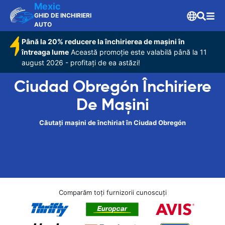
Mexic
GHID DE INCHIRIERI
AUTO
Până la 20% reducere la închirierea de mașini în
întreaga lume
Această promoție este valabilă până la 11
august 2026 - profitați de ea astăzi!
Ciudad Obregón Închiriere
De Maşini
Căutați mașini de închiriat în Ciudad Obregón
Comparăm toți furnizorii cunoscuți